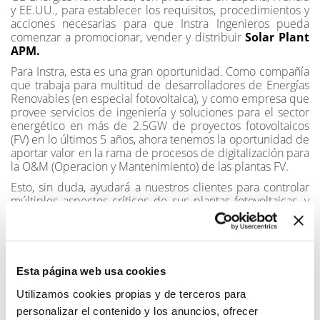
y EE.UU., para establecer los requisitos, procedimientos y
acciones necesarias para que Instra Ingenieros pueda
comenzar a promocionar, vender y distribuir
Solar Plant
APM.
Para Instra, esta es una gran oportunidad. Como compañía
que trabaja para multitud de desarrolladores de Energías
Renovables (en especial fotovoltaica), y como empresa que
provee servicios de ingeniería y soluciones para el sector
energético en más de 2.5GW de proyectos fotovoltaicos
(FV) en lo últimos 5 años, ahora tenemos la oportunidad de
aportar valor en la rama de procesos de digitalización para
la O&M (Operacion y Mantenimiento) de las plantas FV.
Esto, sin duda, ayudará a nuestros clientes para controlar
múltiples aspectos críticos de sus plantas fotovoltaicas, y
sobre todo les ayudará a detectar y reducir hasta un 40%
las pérdidas de energía en algunos casos.
Ahora, gracias a este acuerdo con General Electric (GE),
Instra se convierte en reseller y distribuidor en España y
Esta página web usa cookies
Latinoamérica, lo cual nos da la oportunidad de ayudar a
nuestros clientes con una solución software puntera e
Utilizamos cookies propias y de terceros para
innovadora.
personalizar el contenido y los anuncios, ofrecer