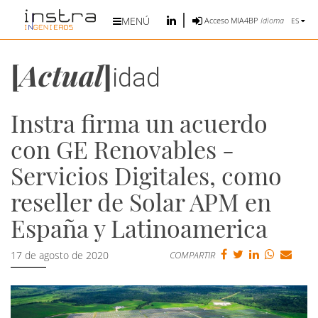
MENÚ
Idioma
Acceso MIA4BP
ES
[
Actual
]
idad
Instra firma un acuerdo
con GE Renovables -
Servicios Digitales, como
reseller de Solar APM en
España y Latinoamerica
17 de agosto de 2020
COMPARTIR