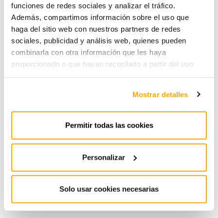
#energía #renovable #GE #reseller #distribuidor
funciones de redes sociales y analizar el tráfico.
#fotovoltaica
Además, compartimos información sobre el uso que
haga del sitio web con nuestros partners de redes
sociales, publicidad y análisis web, quienes pueden
COMPARTIR
combinarla con otra información que les haya
proporcionado o que hayan recopilado a partir del uso
que haya hecho de sus servicios.
Mostrar detalles
Permitir todas las cookies
Personalizar
Instra ingenieros nuevo
II FORO IBEROAMERICANO
patrono de EnergyLab
DE ENERGIA
Leer más
Leer más
Solo usar cookies necesarias
ANTERIOR
SIGUIENTE